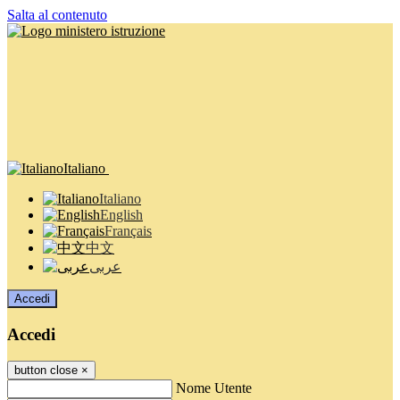
Salta al contenuto
Italiano
Italiano
English
Français
中文
عربى
Accedi
Accedi
button close
×
Nome Utente