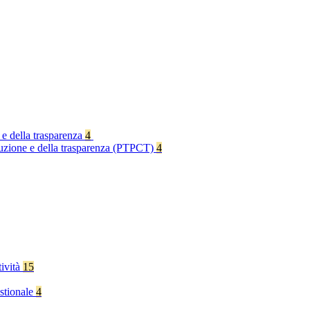
 e della trasparenza
4
rruzione e della trasparenza (PTPCT)
4
tività
15
stionale
4