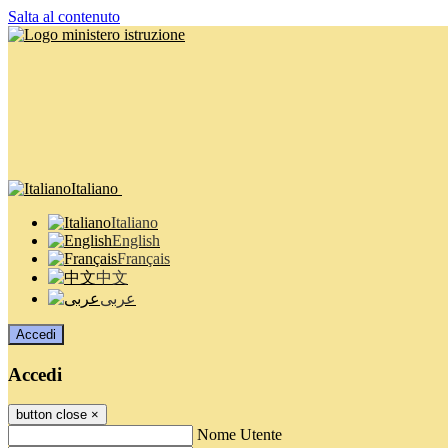
Salta al contenuto
Italiano
Italiano
English
Français
中文
عربى
Accedi
Accedi
button close
×
Nome Utente