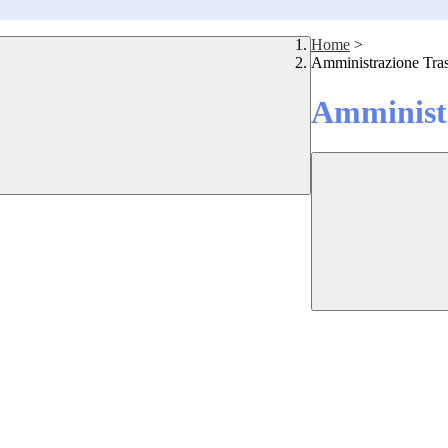
Home
>
Amministrazione Tra
Amministr