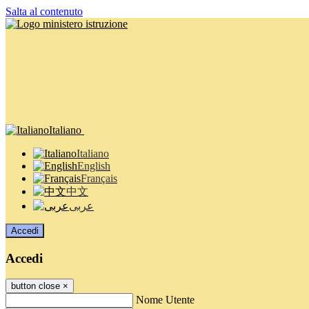
Salta al contenuto
Italiano
Italiano
English
Français
中文
عربى
Accedi
Accedi
button close
×
Nome Utente