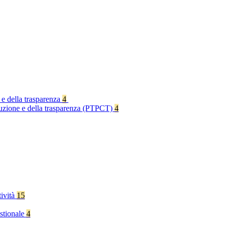
 e della trasparenza
4
rruzione e della trasparenza (PTPCT)
4
tività
15
stionale
4