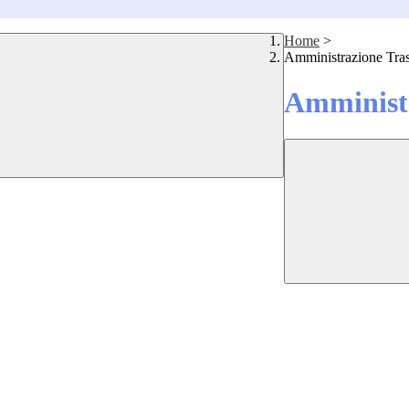
Home
>
Amministrazione Tra
Amministr