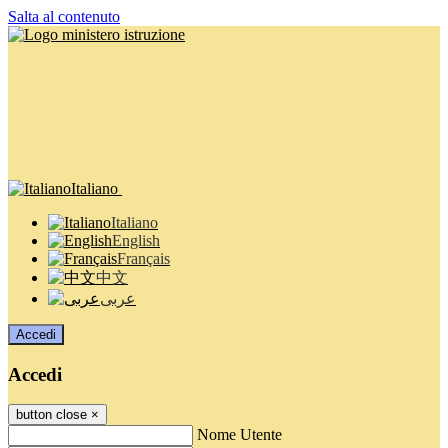
Salta al contenuto
Italiano
Italiano
English
Français
中文
عربى
Accedi
Accedi
button close
×
Nome Utente