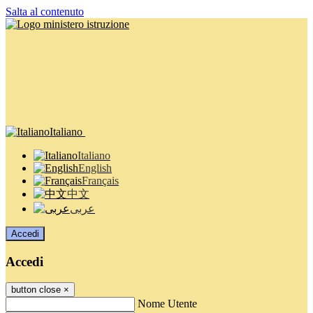
Salta al contenuto
Italiano
Italiano
English
Français
中文
عربى
Accedi
Accedi
button close
×
Nome Utente