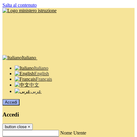
Salta al contenuto
Italiano
Italiano
English
Français
中文
عربى
Accedi
Accedi
button close
×
Nome Utente