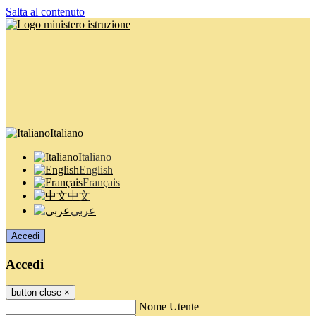
Salta al contenuto
Italiano
Italiano
English
Français
中文
عربى
Accedi
Accedi
button close
×
Nome Utente