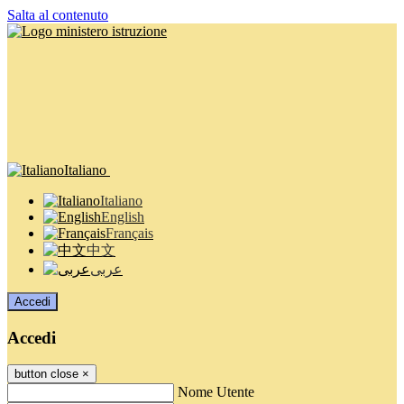
Salta al contenuto
Italiano
Italiano
English
Français
中文
عربى
Accedi
Accedi
button close
×
Nome Utente