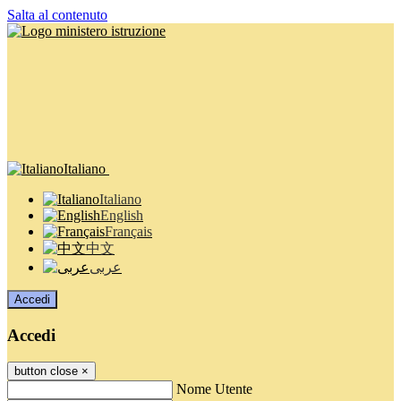
Salta al contenuto
Italiano
Italiano
English
Français
中文
عربى
Accedi
Accedi
button close
×
Nome Utente