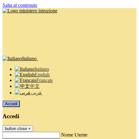
Salta al contenuto
Italiano
Italiano
English
Français
中文
عربى
Accedi
Accedi
button close
×
Nome Utente